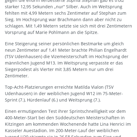
gegen die enorm verbesserte Sophia Stephan gab es trotz
starker 12,95 Sekunden „nur“ Silber. Auch im Weitsprung
fehlten mit 4,99 Metern sechs Zentimeter auf Stephan zum
Sieg. Im Hochsprung war Brachmann dann aber nicht zu
schlagen. Mit 1,49 Metern setzte sie sich mit drei Zentimetern
Vorsprung auf Marie Pohlmann an die Spitze.
Eine Steigerung seiner persönlichen Bestmarke um gleich
neun Zentimeter auf 1,41 Meter brachte Philian Engelhardt
(TSV Udenhausen) die Vizemeisterschaft im Hochsprung der
männlichen Jugend M13. Im Weitsprung verpasste er das
Siegerpodest als Vierter mit 3,85 Metern nur um drei
Zentimeter.
Top-Acht-Platzierungen erreichte Matilda Vialon (TSV
Udenhausen) in der weiblichen Jugend W12 im 75-Meter-
Sprint (7.), Hürdenlauf (6.) und Weitsprung (7.).
Einen ermutigenden Test ihrer Sprintschnelligkeit vor dem
400-Meter-Start bei den Süddeutschen Meisterschaften in
Kitzingen am kommenden Wochenende hatte Lina Henrici im
Kasseler Auestadion. Im 200-Meter-Lauf der weiblichen
Jugend U20 stürmte sie in 26,58 Sekunden zum Sieg und